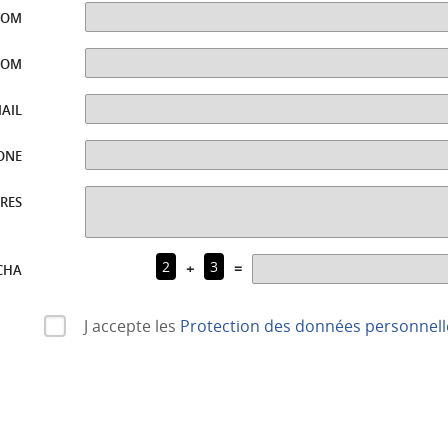
NOM
NOM
MAIL
ONE
RES
2
3
+
=
CHA
J accepte les
Protection des données personnell