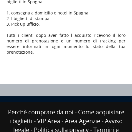
biglietti in
Spagna:
1.
consegna a domicilio o
hotel
in Spagna
.
2. I biglietti
di stampa
.
3.
Pick up
ufficio
.
Tutti i clienti
dopo aver fatto
l acquisto
ricevono
il loro
numero di prenotazione
e
un numero di tracking
per
essere informati
in ogni momento
lo stato della tua
prenotazione
.
Perchè comprare da noi
-
Come acquistare
i biglietti
-
VIP Area
-
Area Agenzie
-
Avviso
legale
-
Politica sulla privacy
-
Termini e